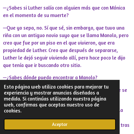
—¿Sabes si Luther salía con alguien más que con Mónica
en el momento de su muerte?
—Que yo sepa, no. Sí que sé, sin embargo, que tuvo una
riña con un antiguo novio suyo que se llama Manolo, pero
creo que fue por un piso en el que vivieron, que era
propiedad de Luther. Creo que después de separarse,
Luther le dejó seguir viviendo allí, pero hace poco le dijo
que tenía que ir buscando otro sitio.
—¿Sabes dónde puedo encontrar a Manolo?
Esta página web utiliza cookies para mejorar tu
—Trabaja en una zapatería. Espera que te indico dónde se
experiencia y mostrar anuncios diseñados a
encuentra.
medida. Si continúas utilizando nuestra página
web, confirmas que aceptas nuestro uso de
Bruno le enseña un mapa en el ordenador y señala a la
cookies.
Inspectora el lugar en el cual se encuentra el
Aceptar
establecimiento. Después, la Inspectora se levanta y tras
despedirse de Bruno, baja pensativa las escaleras.